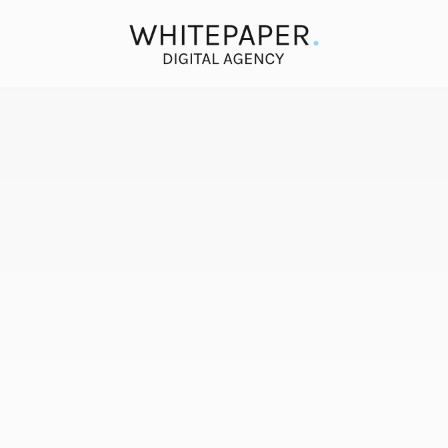
Wir
bauen
um.