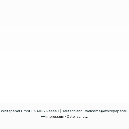
Unsere
Website
wird
derzeit
überarbeitet.
Whitepaper GmbH · 94032 Passau | Deutschland · welcome@whitepaper.eu 
— 
Impressum
 · 
Datenschutz